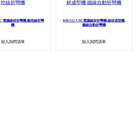
CNC 電腦線材折彎機,數控線折彎
WB-512 CNC電腦線材折彎機,線材成型機,
機
鐵線自動折彎機
加入詢問清單
加入詢問清單