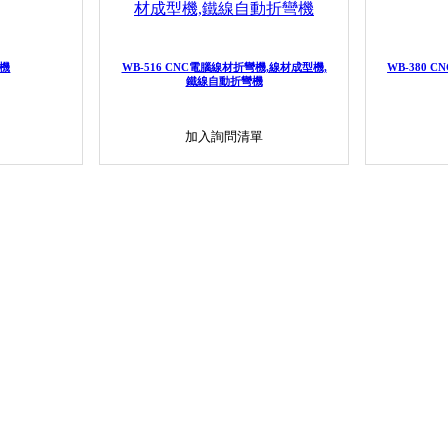
彎機
WB-516 CNC電腦線材折彎機,線材成型機,
WB-380 
鐵線自動折彎機
加入詢問清單