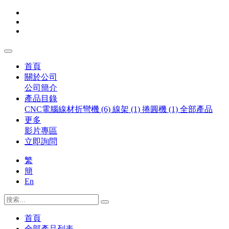
首頁
關於公司
公司簡介
產品目錄
CNC電腦線材折彎機 (6)
線架 (1)
捲圓機 (1)
全部產品
更多
影片專區
立即詢問
繁
簡
En
首頁
全部產品列表